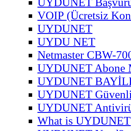
UYDUNET Başvur
VOIP (Ücretsiz Kon
UYDUNET
UYDU NET
Netmaster CBW-700
UYDUNET Abone M
UYDUNET BAYİL
UYDUNET Güvenli 
UYDUNET Antivirü
What is UYDUNET