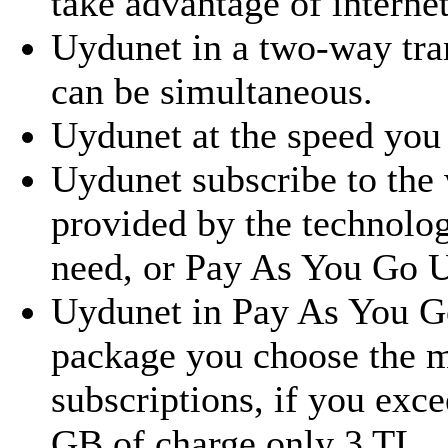
take advantage of internet
Uydunet in a two-way tra
can be simultaneous.
Uydunet at the speed you 
Uydunet subscribe to the
provided by the technolog
need, or Pay As You Go Un
Uydunet in Pay As You Go
package you choose the m
subscriptions, if you exce
GB of charge only 3 TL.