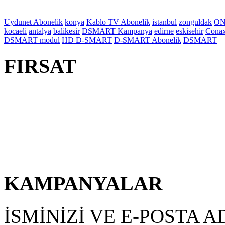
Uydunet Abonelik
konya
Kablo TV Abonelik
istanbul
zonguldak
ON
kocaeli
antalya
balikesir
DSMART Kampanya
edirne
eskisehir
Cona
DSMART modul
HD D-SMART
D-SMART Abonelik
DSMART
FIRSAT
KAMPANYALAR
İSMİNİZİ VE E-POSTA A