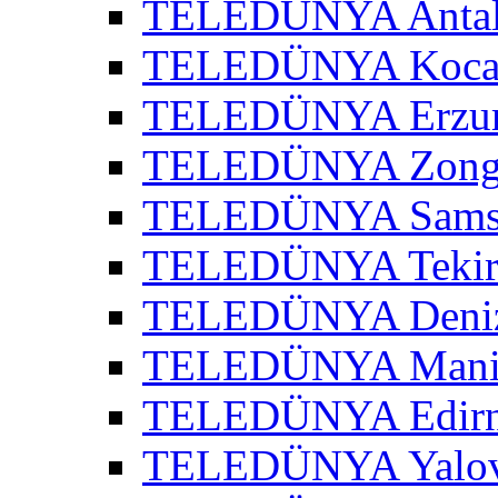
TELEDÜNYA Antaly
TELEDÜNYA Kocael
TELEDÜNYA Erzur
TELEDÜNYA Zongu
TELEDÜNYA Samsu
TELEDÜNYA Tekird
TELEDÜNYA Denizl
TELEDÜNYA Manis
TELEDÜNYA Edirne
TELEDÜNYA Yalov