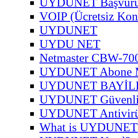
UYDUNET Başvur
VOIP (Ücretsiz Kon
UYDUNET
UYDU NET
Netmaster CBW-700
UYDUNET Abone M
UYDUNET BAYİL
UYDUNET Güvenli 
UYDUNET Antivirü
What is UYDUNET