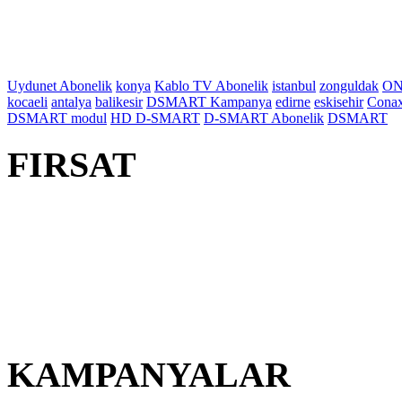
Uydunet Abonelik
konya
Kablo TV Abonelik
istanbul
zonguldak
ON
kocaeli
antalya
balikesir
DSMART Kampanya
edirne
eskisehir
Cona
DSMART modul
HD D-SMART
D-SMART Abonelik
DSMART
FIRSAT
KAMPANYALAR