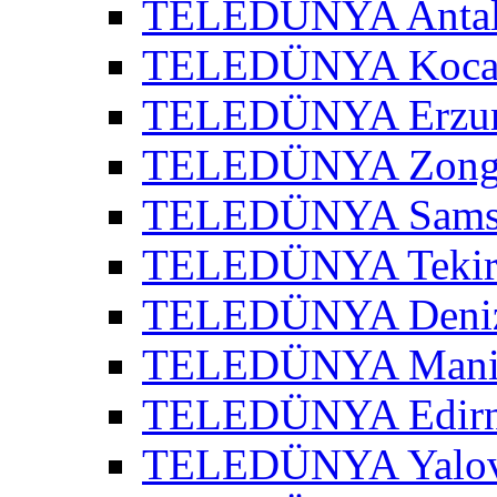
TELEDÜNYA Antaly
TELEDÜNYA Kocael
TELEDÜNYA Erzur
TELEDÜNYA Zongu
TELEDÜNYA Samsu
TELEDÜNYA Tekird
TELEDÜNYA Denizl
TELEDÜNYA Manis
TELEDÜNYA Edirne
TELEDÜNYA Yalov