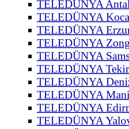
TELEDÜNYA Antaly
TELEDÜNYA Kocael
TELEDÜNYA Erzur
TELEDÜNYA Zongu
TELEDÜNYA Samsu
TELEDÜNYA Tekird
TELEDÜNYA Denizl
TELEDÜNYA Manis
TELEDÜNYA Edirne
TELEDÜNYA Yalov