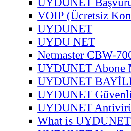
UYDUNET Başvur
VOIP (Ücretsiz Kon
UYDUNET
UYDU NET
Netmaster CBW-700
UYDUNET Abone M
UYDUNET BAYİL
UYDUNET Güvenli 
UYDUNET Antivirü
What is UYDUNET