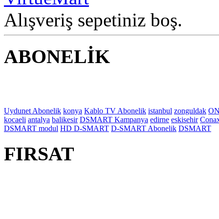
Alışveriş sepetiniz boş.
ABONELİK
Uydunet Abonelik
konya
Kablo TV Abonelik
istanbul
zonguldak
ON
kocaeli
antalya
balikesir
DSMART Kampanya
edirne
eskisehir
Cona
DSMART modul
HD D-SMART
D-SMART Abonelik
DSMART
FIRSAT