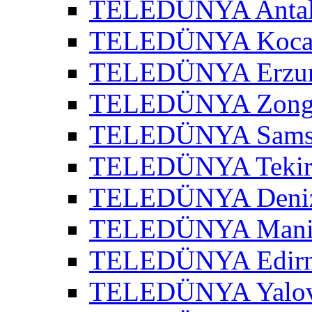
TELEDÜNYA Antaly
TELEDÜNYA Kocael
TELEDÜNYA Erzur
TELEDÜNYA Zongu
TELEDÜNYA Samsu
TELEDÜNYA Tekird
TELEDÜNYA Denizl
TELEDÜNYA Manis
TELEDÜNYA Edirne
TELEDÜNYA Yalov