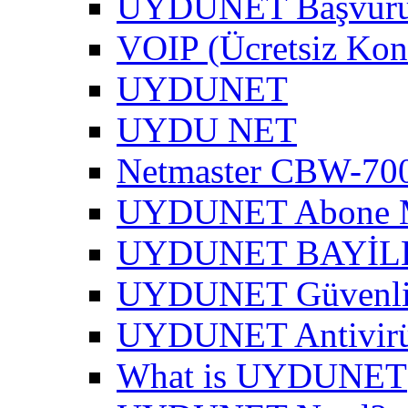
UYDUNET Başvur
VOIP (Ücretsiz Kon
UYDUNET
UYDU NET
Netmaster CBW-700
UYDUNET Abone M
UYDUNET BAYİL
UYDUNET Güvenli 
UYDUNET Antivirü
What is UYDUNET