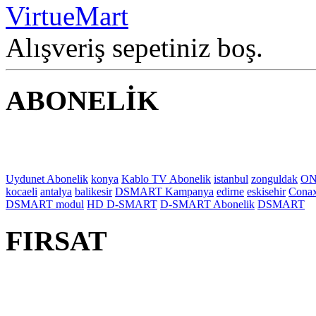
Alışveriş sepetiniz boş.
ABONELİK
Uydunet Abonelik
konya
Kablo TV Abonelik
istanbul
zonguldak
ON
kocaeli
antalya
balikesir
DSMART Kampanya
edirne
eskisehir
Cona
DSMART modul
HD D-SMART
D-SMART Abonelik
DSMART
FIRSAT