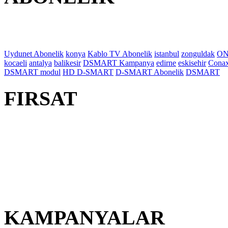
Uydunet Abonelik
konya
Kablo TV Abonelik
istanbul
zonguldak
ON
kocaeli
antalya
balikesir
DSMART Kampanya
edirne
eskisehir
Cona
DSMART modul
HD D-SMART
D-SMART Abonelik
DSMART
FIRSAT
KAMPANYALAR