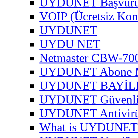
UYDUNET Başvur
VOIP (Ücretsiz Kon
UYDUNET
UYDU NET
Netmaster CBW-700
UYDUNET Abone M
UYDUNET BAYİL
UYDUNET Güvenli 
UYDUNET Antivirü
What is UYDUNET