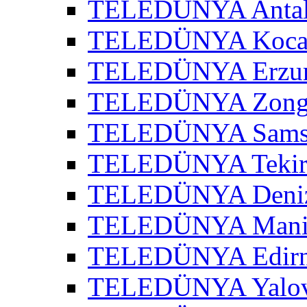
TELEDÜNYA Antaly
TELEDÜNYA Kocael
TELEDÜNYA Erzur
TELEDÜNYA Zongu
TELEDÜNYA Samsu
TELEDÜNYA Tekird
TELEDÜNYA Denizl
TELEDÜNYA Manis
TELEDÜNYA Edirne
TELEDÜNYA Yalov